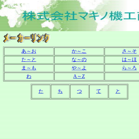
あ～お
か～こ
さ～そ
た～と
な～の
は～ほ
ま～も
や～よ
ら～ろ
わ
A～Z
た
ち
つ
て
と