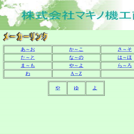
あ～お
か～こ
さ～そ
た～と
な～の
は～ほ
ま～も
や～よ
ら～ろ
わ
A～Z
や
ゆ
よ